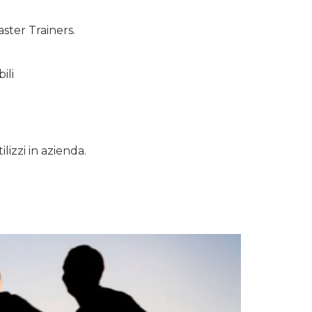
ster Trainers.
ili
lizzi in azienda.