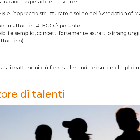
ituazioni, superarle e crescere?
 l’approccio strutturato e solido dell’Association of Ma
 con i mattoncini #LEGO è potente:
sibili e semplici, concetti fortemente astratti o irrangiungib
attoncino)
zza i mattoncini più famosi al mondo e i suoi molteplici uti
ore di talenti