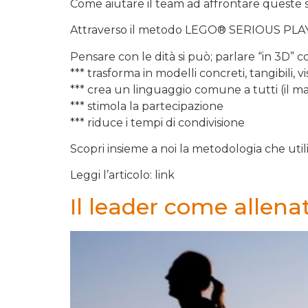
Come aiutare il team ad affrontare queste s
Attraverso il metodo LEGO® SERIOUS PLAY® e
Pensare con le dità si può; parlare “in 3D”
*** trasforma in modelli concreti, tangibili, vi
*** crea un linguaggio comune a tutti (il m
*** stimola la partecipazione
*** riduce i tempi di condivisione
Scopri insieme a noi la metodologia che utili
Leggi l’articolo: link
Il leader come allenat