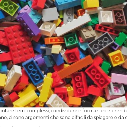
rontare temi complessi, condividere informazioni e prend
no, ci sono argomenti che sono difficili da spiegare e da 