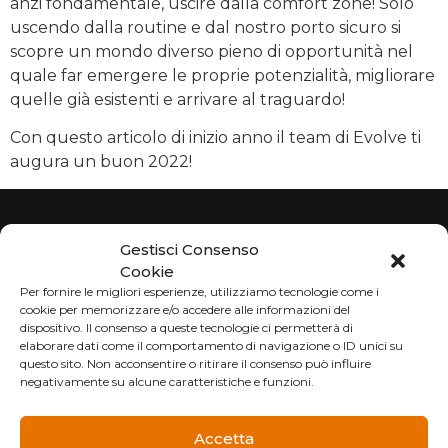
anzi fondamentale, uscire dalla comfort zone! Solo
uscendo dalla routine e dal nostro porto sicuro si
scopre un mondo diverso pieno di opportunità nel
quale far emergere le proprie potenzialità, migliorare
quelle già esistenti e arrivare al traguardo!
Con questo articolo di inizio anno il team di Evolve ti
augura un buon 2022!
Gestisci Consenso
Cookie
Per fornire le migliori esperienze, utilizziamo tecnologie come i
cookie per memorizzare e/o accedere alle informazioni del
dispositivo. Il consenso a queste tecnologie ci permetterà di
elaborare dati come il comportamento di navigazione o ID unici su
Via G. Castiglioni, 1
questo sito. Non acconsentire o ritirare il consenso può influire
21052 Busto Arsizio (VA)
negativamente su alcune caratteristiche e funzioni.
info@evolvesolutions.eu
Accetta