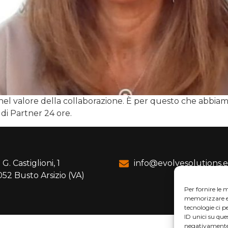
l valore della collaborazione. È per questo che abbiamo
di Partner 24 ore.
 G. Castiglioni, 1
info@evolvesolutions.
052 Busto Arsizio (VA)
Per fornire le 
memorizzare e/o
tecnologie ci 
ID unici su que
negativamente 